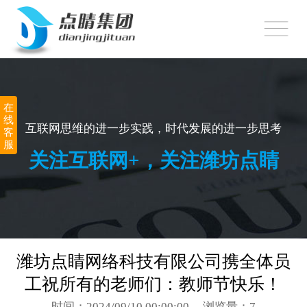
网站首页
360推广
网站建设
在
线
小程序制作
互联网思维的进一步实践，时代发展的进一步思考
客
服
关注互联网+，关注潍坊点睛
APP定制开发
顽味潍坊
新闻中心
潍坊点睛网络科技有限公司携全体员
关于点睛
工祝所有的老师们：教师节快乐！
联系我们
时间：2024/09/10 00:00:00
浏览量：7