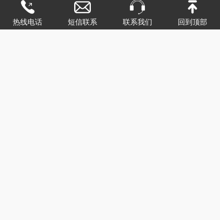
上一篇：
建军节 ▍潍坊点睛网络科技有限公司致敬中国军人
热线电话
短信联系
联系我们
回到顶部
下一篇：
潍坊点睛网络科技有限公司携全体员工祝：中秋节快乐！
返回列表
技术支持：
潍坊点睛
备案号：
鲁ICP备18052147号-1
鲁公网安备 37079402000853号
网站地图
鲁网文【2020】0756-010号
增值电信业务经营许可证 B2-20200118