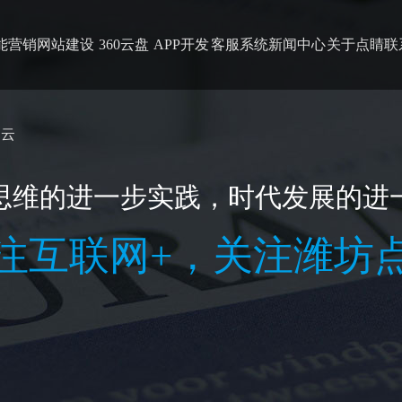
能营销
网站建设
360云盘
APP开发
客服系统
新闻中心
关于点睛
联
云
思维的进一步实践，时代发展的进
注互联网+，关注潍坊